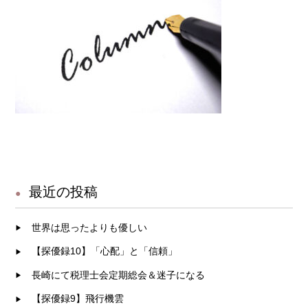
最近の投稿
世界は思ったよりも優しい
【探優録10】「心配」と「信頼」
長崎にて税理士会定期総会＆迷子になる
【探優録9】飛行機雲