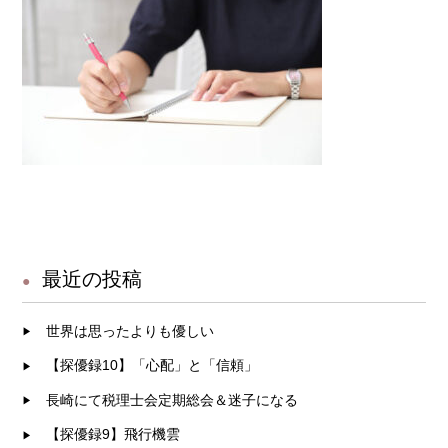
最近の投稿
世界は思ったよりも優しい
【探優録10】「心配」と「信頼」
長崎にて税理士会定期総会＆迷子になる
【探優録9】飛行機雲