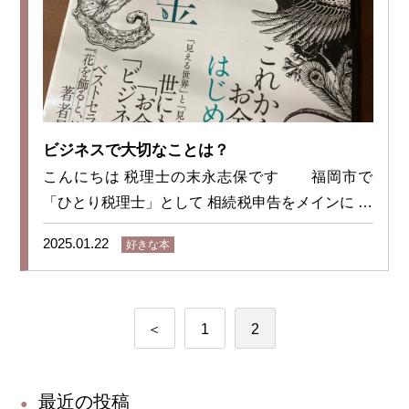
ビジネスで大切なことは？
こんにちは 税理士の末永志保です 福岡市で
「ひとり税理士」として 相続税申告をメインに 税
理士試験勉強中の方や同業者の方向けの オンライ
2025.01.22
好きな本
ン相談サービスをご提供しております このブ
ログでは 税理士の末永志保をご紹介がてら ゆるー
く＆軽ーく 私の好きなことを書いております(笑)
投
＜
1
2
「女性の税理士ってどんな人？」 と関心を持っ
て頂いた方に 楽しく読んで頂ければ嬉しいです！
稿
さてさて今回の「好き」は… 「『花とお
最近の投稿
の
金』の本」です 実は私 この本を読んだことがき