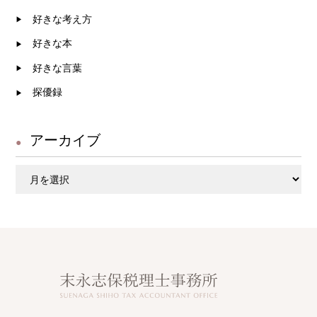
かです。 もちろん、あなたがですよ。」
好きな考え方
この文章を読んで 「うーん… やっぱりHP作った
好きな本
方がいいのかなぁ？」 と心が動いた私 実は私
好きな言葉
7年前にも自分でHPを作ろうとして 結局完成でき
探優録
ずに、断念 私に最初にHPの必要性を教えてく
れた方は 「自分で自分のHPを作れば 変更等も自
在に自分で出来るから HPは自分で作った方が良
アーカイブ
い！」という考え方 けれど、けれど… 人間
ア
には向き・不向きというものがあるわけで 私にと
ー
っては 「自分でHPを作るという行為は無理だ
カ
ぁ！」 とっても難しいことだと自覚して だ
イ
からと言って、色々調べ 人に頼んで作ってもらう
ブ
のも億劫で 7年も放置（苦笑） （私はめんどうく
さがりです） それなのに 『花とお金』の本を
読んで以来 やっぱり心に引っ掛かる… 「私が
見た瞬間に 格好いい！素敵！と思うホームページ