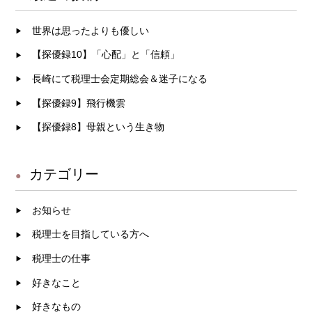
っかけで このホームページを作ったのですよ！
ペ
世界は思ったよりも優しい
『花とお金』は エネルギー哲学者の須王フロー
ー
【探優録10】「心配」と「信頼」
ラさんが 書かれた本 この本の中にこんなこと
が書かれていました （以下、本より大事な部分だ
長崎にて税理士会定期総会＆迷子になる
ジ
け抜粋させて頂いてます） 「ビジネスで大切
【探優録9】飛行機雲
送
なことはたったのふたつです。 ひとつは商品が
【探優録8】母親という生き物
完璧であること。 もうひとつは売り方が完璧で
り
あること。 商品が完璧であるとは 「今」
カテゴリー
あなたが完璧に その商品が好きかどうかという
こと そして 売り方が完璧であるとは 会
お知らせ
社のホームページから受ける印象を あなたらし
くしておくこと さらに 一番に気をつけて
税理士を目指している方へ
いなければならないのは （HPの）スマホの画
税理士の仕事
面を見た瞬間に 格好いい！素敵！と思うかどう
好きなこと
か よく見ると商品の良さがわかる、ではな
好きなもの
く、 パッと見た瞬間に 心をつかまれるかどう